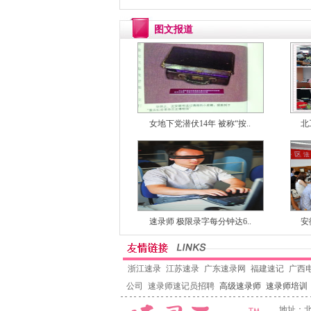
图文报道
女地下党潜伏14年 被称“按..
北
速录师 极限录字每分钟达6..
安
浙江速录
江苏速录
广东速录网
福建速记
广西
公司
速录师速记员招聘
高级速录师
速录师培训
地址：北