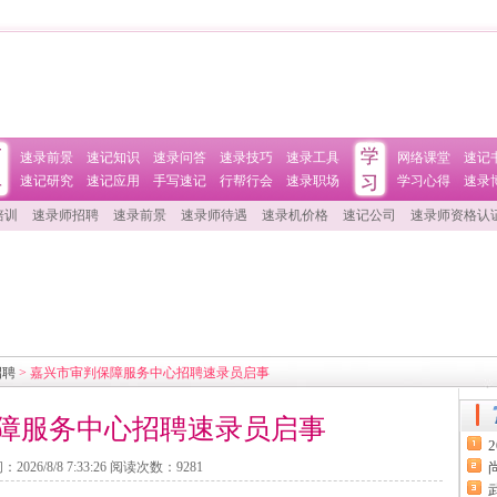
速录前景
速记知识
速录问答
速录技巧
速录工具
网络课堂
速记
速记研究
速记应用
手写速记
行帮行会
速录职场
学习心得
速录
培训
速录师招聘
速录前景
速录师待遇
速录机价格
速记公司
速录师资格认
招聘
> 嘉兴市审判保障服务中心招聘速录员启事
障服务中心招聘速录员启事
间：
2026/8/8 7:33:26
阅读次数：
9281