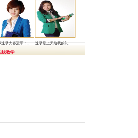
际速录大赛冠军：..
速录是上天给我的礼..
在线教学