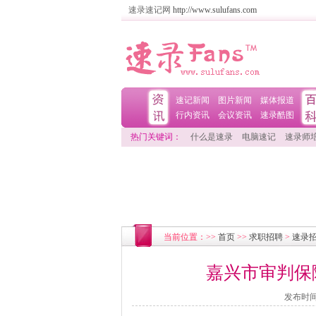
速录速记网
http://www.sulufans.com
速记新闻
图片新闻
媒体报道
行内资讯
会议资讯
速录酷图
热门关键词：
什么是速录
电脑速记
速录师
当前位置：>>
首页
>>
求职招聘
>
速录
嘉兴市审判保
发布时