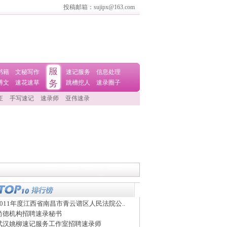
投稿邮箱：sujipx@163.com
书籍
文秘写作
速记服务
信息处理
博文
速花速草
跳槽挖人
速录圈子
证
手写速记
速录师
亚伟速录
2011年度江西省南昌市青云谱区人民法院公..
尚德机构招聘速录秘书
武汉姚柳速记服务工作室招聘速录师