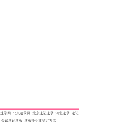
记速录网
北京速录网
北京速记速录
河北速录
速记
会议速记速录
速录师职业鉴定考试