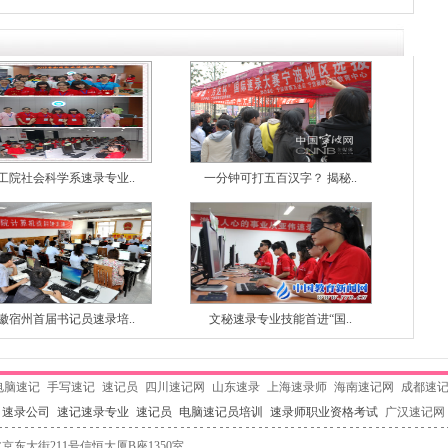
工院社会科学系速录专业..
一分钟可打五百汉字？ 揭秘..
徽宿州首届书记员速录培..
文秘速录专业技能首进“国..
电脑速记
手写速记
速记员
四川速记网
山东速录
上海速录师
海南速记网
成都速
速录公司
速记速录专业
速记员
电脑速记员培训
速录师职业资格考试
广汉速记网
京东大街211号信恒大厦B座1350室