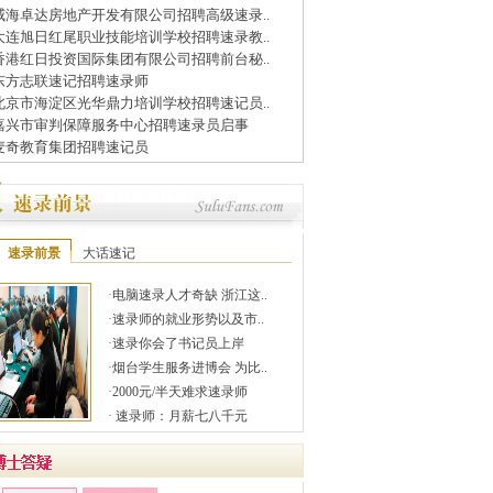
威海卓达房地产开发有限公司招聘高级速录..
大连旭日红尾职业技能培训学校招聘速录教..
香港红日投资国际集团有限公司招聘前台秘..
东方志联速记招聘速录师
北京市海淀区光华鼎力培训学校招聘速记员..
嘉兴市审判保障服务中心招聘速录员启事
麦奇教育集团招聘速记员
速录前景
大话速记
·
电脑速录人才奇缺 浙江这..
·
速录师的就业形势以及市..
·
速录你会了书记员上岸
·
烟台学生服务进博会 为比..
·
2000元/半天难求速录师
·
速录师：月薪七八千元