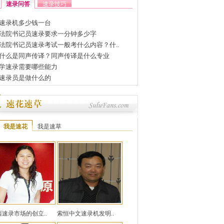
速录问答
速录技巧
速录机多少钱一台
法院书记员速录要求一分钟多少字
法院书记员速录考试一般考什么内容？什..
什么是同声传译？同声传译是什么专业
学速录需要哪些能力
速录员是做什么的
我是速花
我是速草
西速录市场的创立..
索恒中文速录机发明..