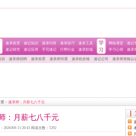
速录前景
速记知识
速录问答
速录技巧
速录工具
网络课堂
速记
速记研究
速记应用
手写速记
行帮行会
速录职场
学习心得
速录
培训
速录师招聘
速录前景
速录师待遇
速录机价格
速记公司
速录师资格认
前景
> 速录师：月薪七八千元
师：月薪七八千元
：
2026/8/6 11:20:43
阅读次数：
5292