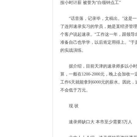
按小时计薪 被誉为“白领钟点工”
“话音落，记录毕，文稿出。”这是一
了连邦速录实习的学员，她是某经济管
个客户说起速录。“工作这一年，跟领导
准备自己也学学，以后肯定用得上。”于
的实战演练。
据介绍，目前天津的速录师多以小时计工
算，一般在1200-2000元，晚上会
工作6天就能拿到6000元的薪水。因此
不会低于万元。
现 状
速录师缺口大 本市至少需要3万人