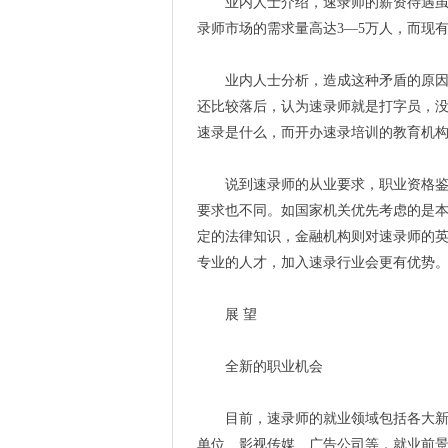
业内人士介绍，速录师的薪资待遇虽然
录师市场的需求量高达3—5万人，而现有
业内人士分析，造成这种矛盾的原因，
还比较落后，认为速录师就是打字员，
速录是什么，而开办速录培训的教育机
说到速录师的从业要求，职业资格鉴定
要求也不同。如国家机关优先考虑的是
定的法律知识，金融机构则对速录师的
专业的人才，加入速录行业会更有优势
展 望
全新的职业机会
目前，速录师的就业领域包括各大新闻
单位、影视传媒、广告公司等，就业前