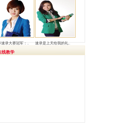
际速录大赛冠军：..
速录是上天给我的礼..
在线教学