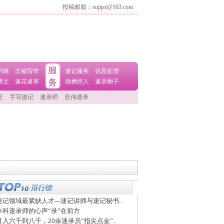
投稿邮箱：sujipx@163.com
书籍
文秘写作
速记服务
信息处理
博文
速花速草
跳槽挖人
速录圈子
证
手写速记
速录师
亚伟速录
速记领域最紧缺人才---速记讲师与速记秘书..
本科速录师的心声“录”在前方
月入六千到八千，20余速录员“指尖点金”..