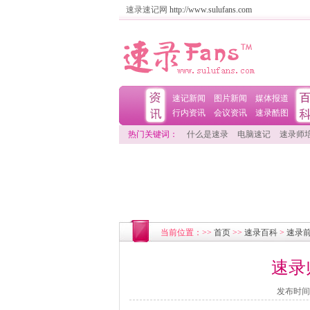
速录速记网
http://www.sulufans.com
速记新闻
图片新闻
媒体报道
行内资讯
会议资讯
速录酷图
热门关键词：
什么是速录
电脑速记
速录师
当前位置：>>
首页
>>
速录百科
>
速录
速录
发布时间