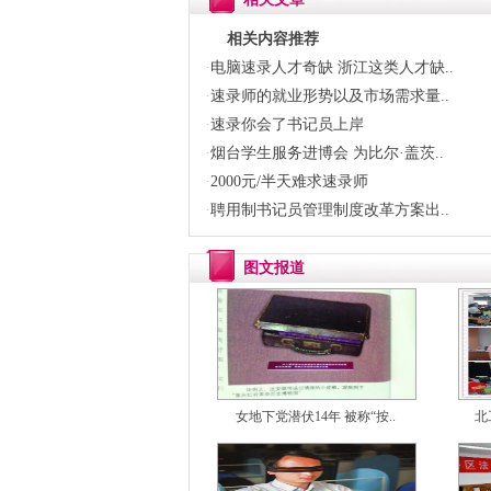
相关内容推荐
·
电脑速录人才奇缺 浙江这类人才缺..
·
速录师的就业形势以及市场需求量..
·
速录你会了书记员上岸
·
烟台学生服务进博会 为比尔·盖茨..
·
2000元/半天难求速录师
·
聘用制书记员管理制度改革方案出..
图文报道
女地下党潜伏14年 被称“按..
北