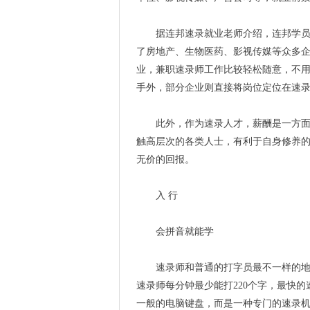
据连邦速录就业老师介绍，连邦学员毕
了房地产、生物医药、影视传媒等众多企
业，兼职速录师工作比较轻松随意，不
手外，部分企业则直接将岗位定位在速
此外，作为速录人才，薪酬是一方面，
触高层次的各类人士，有利于自身修养
无价的回报。
入 行
会拼音就能学
速录师和普通的打字员最不一样的地方
速录师每分钟最少能打220个字，最快的
一般的电脑键盘，而是一种专门的速录机