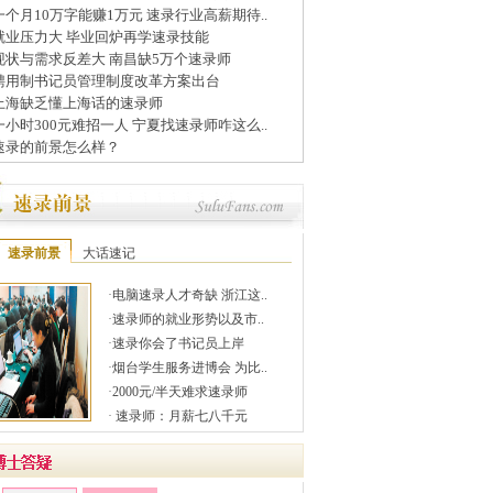
一个月10万字能赚1万元 速录行业高薪期待..
就业压力大 毕业回炉再学速录技能
现状与需求反差大 南昌缺5万个速录师
聘用制书记员管理制度改革方案出台
上海缺乏懂上海话的速录师
一小时300元难招一人 宁夏找速录师咋这么..
速录的前景怎么样？
速录前景
大话速记
·
电脑速录人才奇缺 浙江这..
·
速录师的就业形势以及市..
·
速录你会了书记员上岸
·
烟台学生服务进博会 为比..
·
2000元/半天难求速录师
·
速录师：月薪七八千元