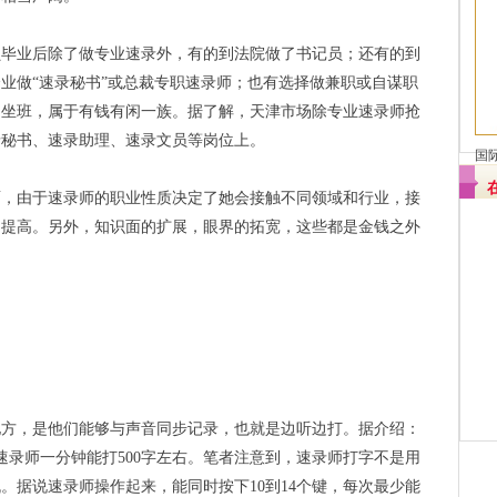
业后除了做专业速录外，有的到法院做了书记员；还有的到
业做“速录秘书”或总裁专职速录师；也有选择做兼职或自谋职
用坐班，属于有钱有闲一族。据了解，天津市场除专业速录师抢
录秘书、速录助理、速录文员等岗位上。
国
由于速录师的职业性质决定了她会接触不同领域和行业，接
的提高。另外，知识面的扩展，眼界的拓宽，这些都是金钱之外
，是他们能够与声音同步记录，也就是边听边打。据介绍：
速录师一分钟能打500字左右。笔者注意到，速录师打字不是用
。据说速录师操作起来，能同时按下10到14个键，每次最少能